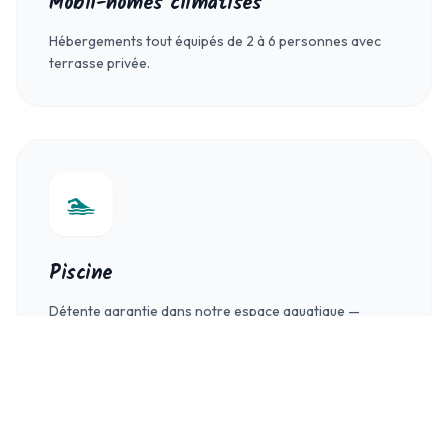
Mobil-homes climatisés
Hébergements tout équipés de 2 à 6 personnes avec
terrasse privée.
🏊
Piscine
Détente garantie dans notre espace aquatique —
ouvert toute la saison.
Réserver
mon séjour
Meilleurs tarifs
garantis