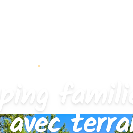
Camping familial en Isère
ing famili
e avec terra