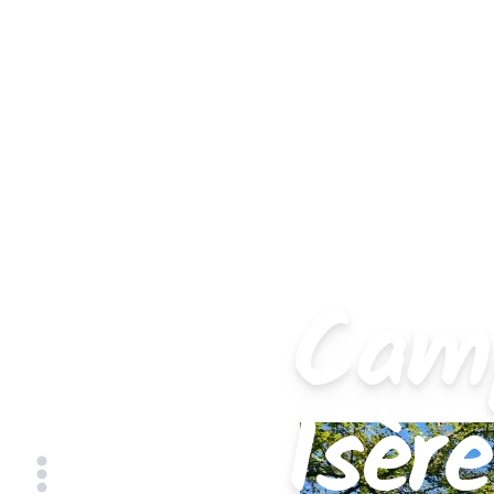
Camp
Isèr