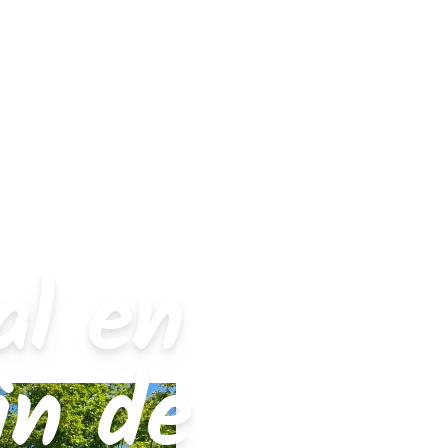
al en
in de