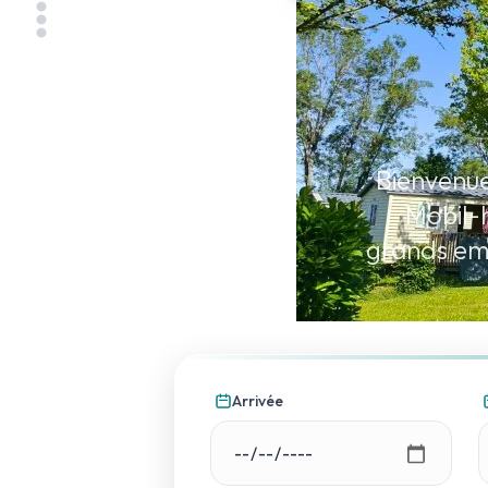
Bienvenue
Mobil-h
grands emp
Arrivée