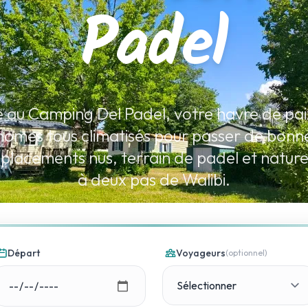
Padel
 au Camping Del Padel, votre havre de paix
omes tous climatisés pour passer de bonne
lacements nus, terrain de padel et natur
à deux pas de Walibi.
Départ
Voyageurs
(optionnel)