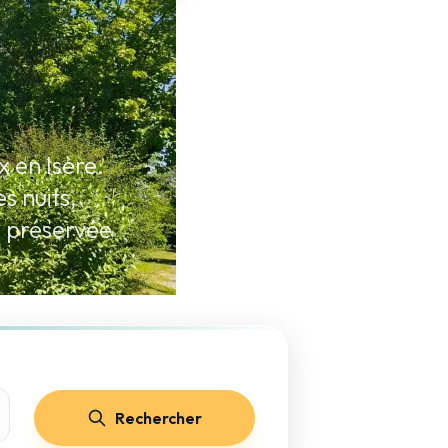
 en Isère.
s nuits,
e préservée
Rechercher