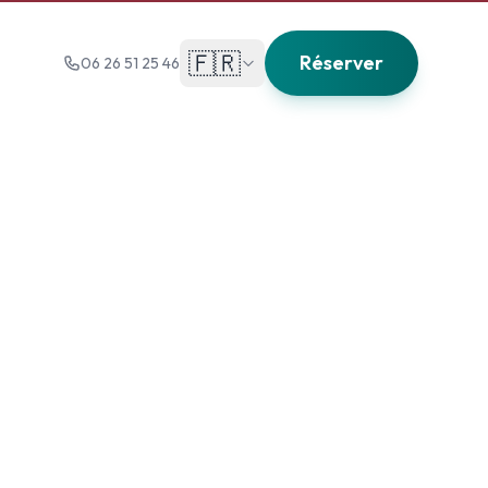
🇫🇷
Réserver
06 26 51 25 46