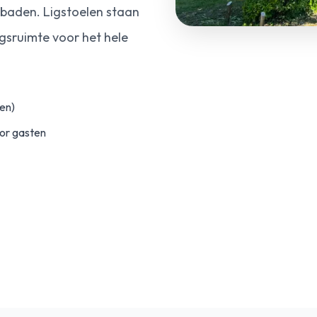
jebaden. Ligstoelen staan
gsruimte voor het hele
ten)
or gasten