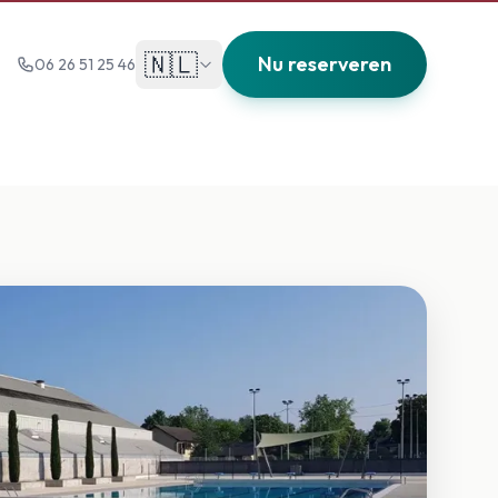
🇳🇱
Nu reserveren
06 26 51 25 46