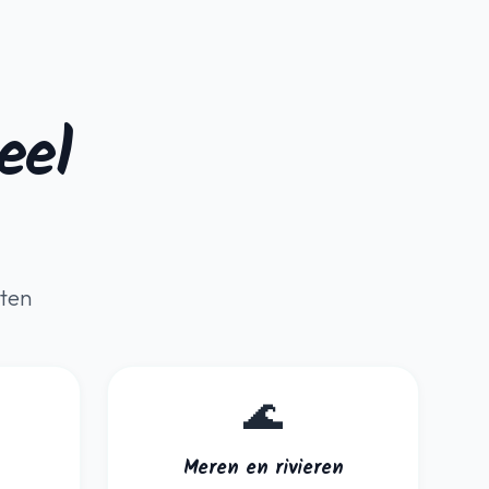
eel
uten
🌊
Meren en rivieren