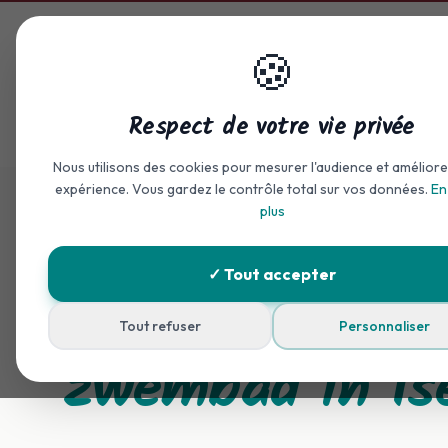
Naar hoofdinhoud springen
🍪
Home
Verblijf
Padelterre
Respect de votre vie privée
Accueil
Zwembad
Nous utilisons des cookies pour mesurer l'audience et améliore
expérience. Vous gardez le contrôle total sur vos données.
En
plus
Zwemmen & ontspannen
✓ Tout accepter
Camping met
Tout refuser
Personnaliser
zwembad in Is