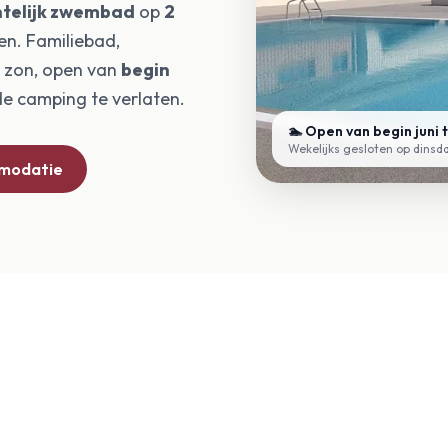
telijk zwembad
op
2
en. Familiebad,
de zon, open van
begin
e camping te verlaten.
🏊 Open van begin juni 
Wekelijks gesloten op dinsd
mmodatie