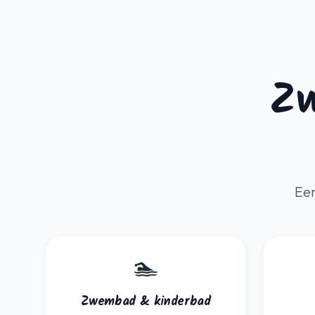
Zw
Een
🏊
Zwembad & kinderbad